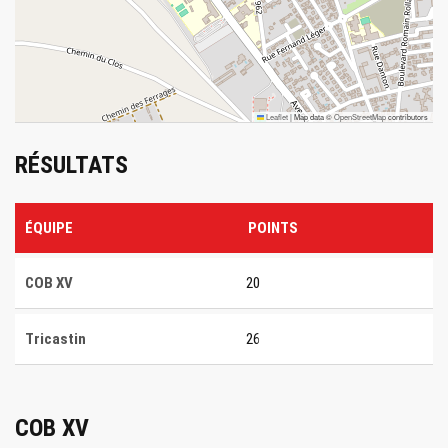
Leaflet
|
Map data ©
OpenStreetMap
contributors
RÉSULTATS
ÉQUIPE
POINTS
COB XV
20
Tricastin
26
COB XV