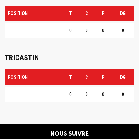
POSITION
T
C
P
DG
0
0
0
0
TRICASTIN
POSITION
T
C
P
DG
0
0
0
0
NOUS SUIVRE