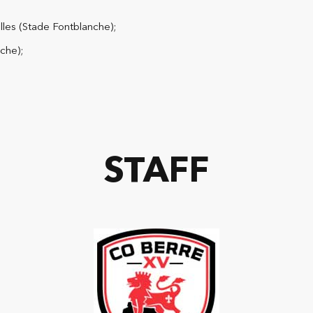
lles (Stade Fontblanche);
che);
STAFF