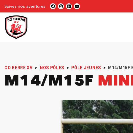
Suivez nos aventures
CO BERRE XV
>
NOS PÔLES
>
PÔLE JEUNES
>
M14/M15F 
M14/M15F
MIN