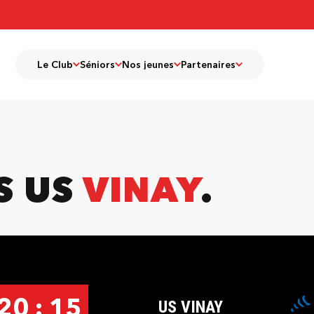
Le Club
Séniors
Nos jeunes
Partenaires
S US
VINAY
20 : 15
US VINAY