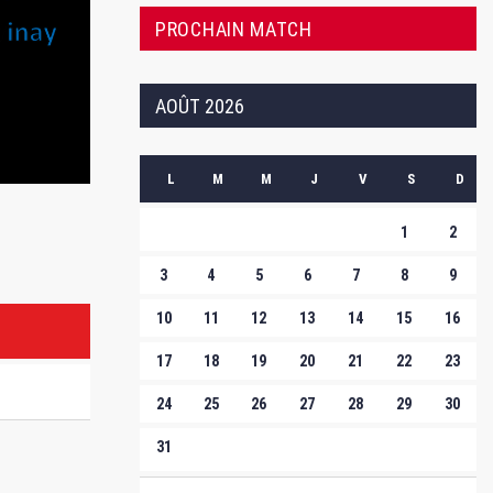
PROCHAIN MATCH
AOÛT 2026
L
M
M
J
V
S
D
1
2
3
4
5
6
7
8
9
10
11
12
13
14
15
16
17
18
19
20
21
22
23
24
25
26
27
28
29
30
31