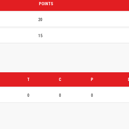
POINTS
20
15
T
C
P
0
0
0