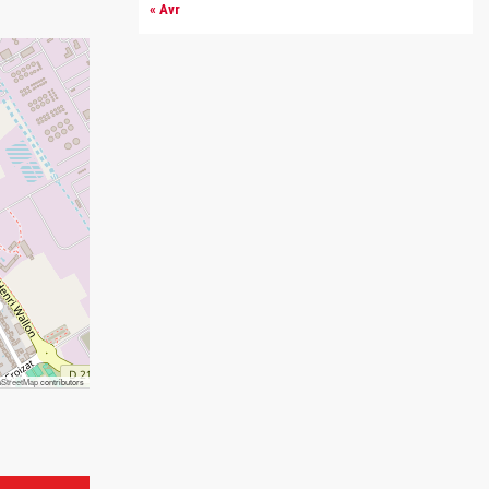
« Avr
StreetMap
contributors