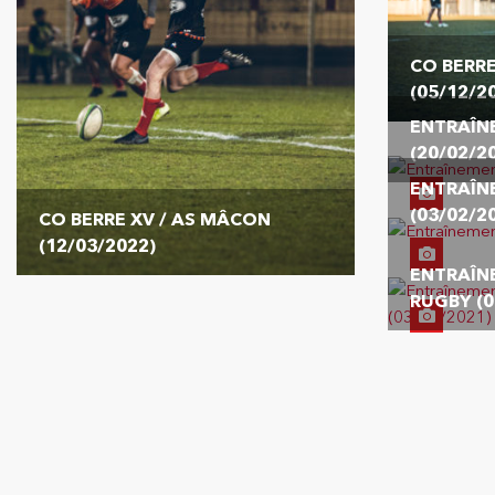
CO BERRE
(05/12/2
ENTRAÎN
(20/02/2
ENTRAÎN
(03/02/2
CO BERRE XV / AS MÂCON
(12/03/2022)
ENTRAÎN
RUGBY (0