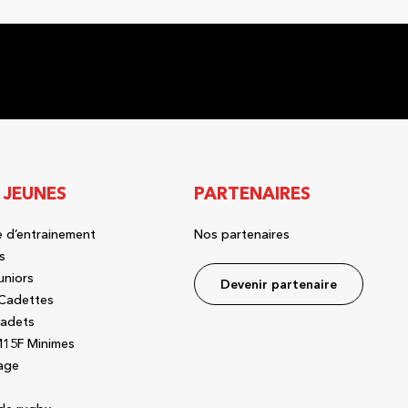
 JEUNES
PARTENAIRES
 d’entrainement
Nos partenaires
s
uniors
Devenir partenaire
Cadettes
adets
15F Minimes
age