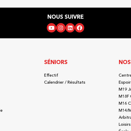
NOUS SUIVRE
SÉNIORS
NOS
Effectif
Centre
b
Calendrier / Résultats
Espoir
M19 J
b
M18F 
M16 C
le
M14/M
Arbitr
Loisirs