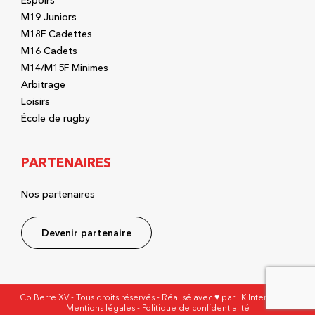
Espoirs
M19 Juniors
M18F Cadettes
M16 Cadets
M14/M15F Minimes
Arbitrage
Loisirs
École de rugby
PARTENAIRES
Nos partenaires
Devenir partenaire
Co Berre XV - Tous droits réservés - Réalisé avec ♥ par
LK Interactive
-
Mentions légales
-
Politique de confidentialité