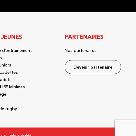
 JEUNES
PARTENAIRES
 d’entrainement
Nos partenaires
s
uniors
Devenir partenaire
Cadettes
adets
15F Minimes
age
de rugby
e de confidentialité