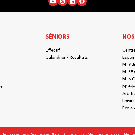
SÉNIORS
NOS
Effectif
Centre
b
Calendrier / Résultats
Espoir
M19 J
b
M18F 
M16 C
le
M14/M
Arbitr
Loisirs
École 
 droits réservés - Réalisé avec ♥ par
LK Interactive
-
Mentions légales
-
Politiqu