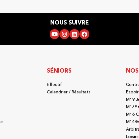
NOUS SUIVRE
SÉNIORS
NOS
Effectif
Centre
b
Calendrier / Résultats
Espoir
M19 J
b
M18F 
M16 C
le
M14/M
Arbitr
Loisirs