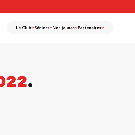
Le Club
Séniors
Nos jeunes
Partenaires
022