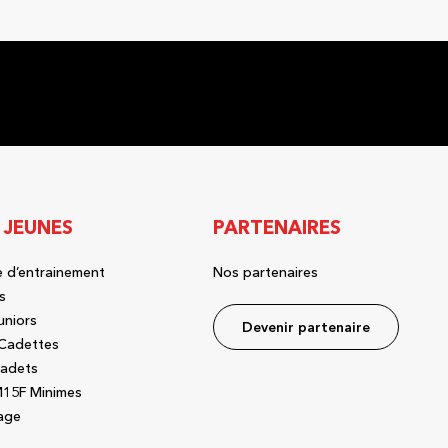
 JEUNES
PARTENAIRES
 d’entrainement
Nos partenaires
s
uniors
Devenir partenaire
Cadettes
adets
15F Minimes
age