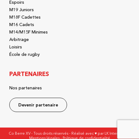
Espoirs
M19 Juniors
M18F Cadettes
M16 Cadets
M14/M15F Minimes
Arbitrage
Loisirs
École de rugby
PARTENAIRES
Nos partenaires
Devenir partenaire
Co Berre XV - Tous droits réservés - Réalisé avec ♥ par
LK Interactive
-
Mentions légales
-
Politique de confidentialité