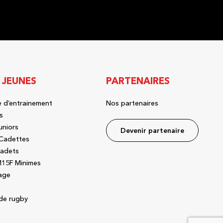
 JEUNES
PARTENAIRES
 d’entrainement
Nos partenaires
s
uniors
Devenir partenaire
Cadettes
adets
15F Minimes
age
de rugby