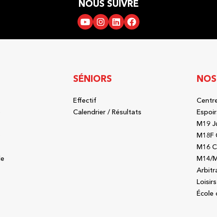
NOUS SUIVRE
SÉNIORS
NOS
Effectif
Centre
b
Calendrier / Résultats
Espoir
M19 J
b
M18F 
M16 C
le
M14/M
Arbitr
Loisirs
École 