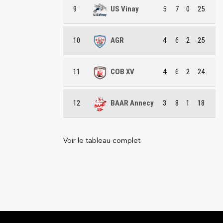
9
US Vinay
5
7
0
25
10
AGR
4
6
2
25
11
COB XV
4
6
2
24
12
BAAR Annecy
3
8
1
18
Voir le tableau complet