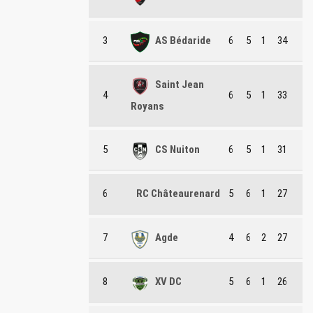
3
AS Bédaride
6
5
1
34
Saint Jean
4
6
5
1
33
Royans
5
CS Nuiton
6
5
1
31
6
RC Châteaurenard
5
6
1
27
7
Agde
4
6
2
27
8
XV DC
5
6
1
26