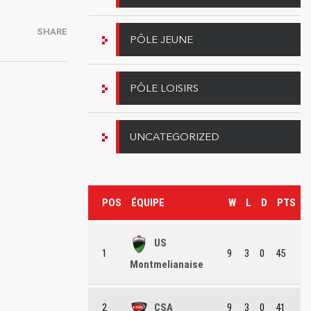
SHARE
PÔLE JEUNE
PÔLE LOISIRS
UNCATEGORIZED
POS
ÉQUIPE
W
L
D
PTS
US
1
9
3
0
45
Montmelianaise
2
CSA
9
3
0
41