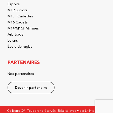
Espoirs
M19 Juniors
M18F Cadettes
M16 Cadets
M14/M15F Minimes
Arbitrage
Loisirs
École de rugby
PARTENAIRES
Nos partenaires
Devenir partenaire
Co Berre XV - Tous droits réservés - Réalisé avec ♥ par
LK Interactive
-