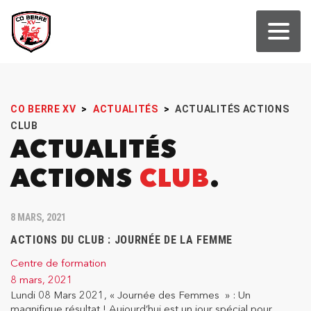
CO BERRE XV
>
ACTUALITÉS
>
ACTUALITÉS ACTIONS
CLUB
ACTUALITÉS
ACTIONS
CLUB
8 MARS, 2021
ACTIONS DU CLUB : JOURNÉE DE LA FEMME
Centre de formation
8 mars, 2021
Lundi 08 Mars 2021, « Journée des Femmes » : Un
magnifique résultat ! Aujourd’hui est un jour spécial pour