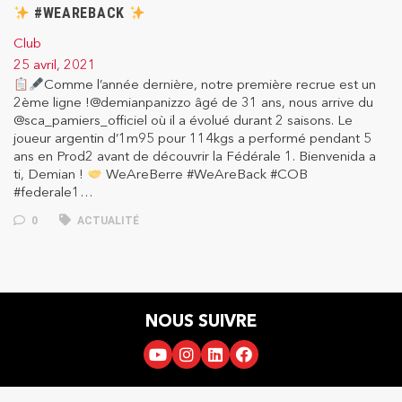
#WEAREBACK
Club
25 avril, 2021
Comme l’année dernière, notre première recrue est un
2ème ligne !@demianpanizzo âgé de 31 ans, nous arrive du
@sca_pamiers_officiel où il a évolué durant 2 saisons. Le
joueur argentin d’1m95 pour 114kgs a performé pendant 5
ans en Prod2 avant de découvrir la Fédérale 1. Bienvenida a
ti, Demian !
WeAreBerre #WeAreBack #COB
#federale1…
0
ACTUALITÉ
NOUS SUIVRE