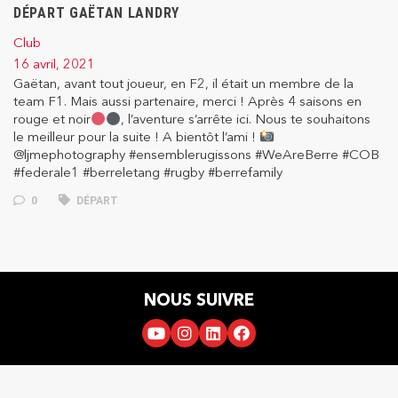
DÉPART GAËTAN LANDRY
Club
16 avril, 2021
Gaëtan, avant tout joueur, en F2, il était un membre de la
team F1. Mais aussi partenaire, merci ! Après 4 saisons en
rouge et noir
, l’aventure s’arrête ici. Nous te souhaitons
le meilleur pour la suite ! A bientôt l’ami !
@ljmephotography #ensemblerugissons #WeAreBerre #COB
#federale1 #berreletang #rugby #berrefamily
0
DÉPART
NOUS SUIVRE