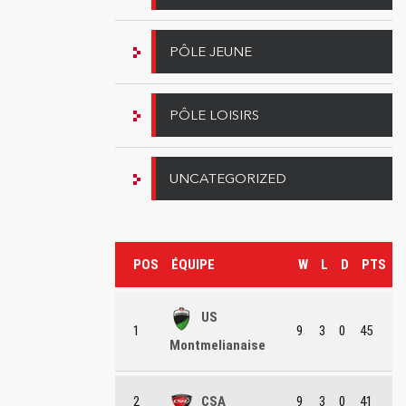
PÔLE JEUNE
PÔLE LOISIRS
UNCATEGORIZED
POS
ÉQUIPE
W
L
D
PTS
US
1
9
3
0
45
Montmelianaise
2
CSA
9
3
0
41