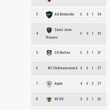
3
AS Bédaride
6
5
1
34
Saint Jean
4
6
5
1
33
Royans
5
CS Nuiton
6
5
1
31
6
RC Châteaurenard
5
6
1
27
7
Agde
4
6
2
27
8
XV DC
5
6
1
26