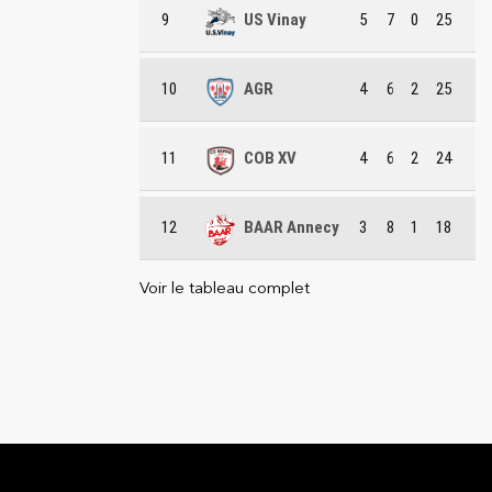
9
US Vinay
5
7
0
25
10
AGR
4
6
2
25
11
COB XV
4
6
2
24
12
BAAR Annecy
3
8
1
18
Voir le tableau complet