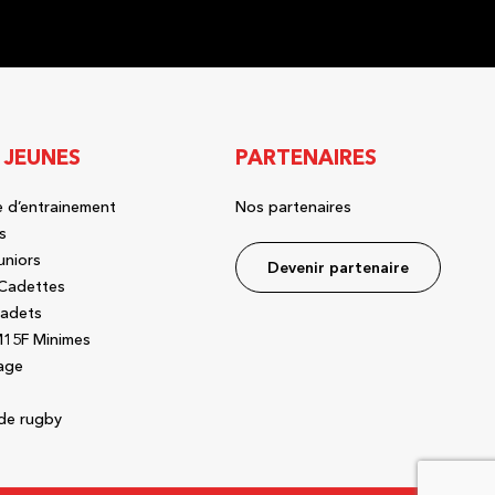
 JEUNES
PARTENAIRES
 d’entrainement
Nos partenaires
s
uniors
Devenir partenaire
Cadettes
adets
15F Minimes
age
de rugby