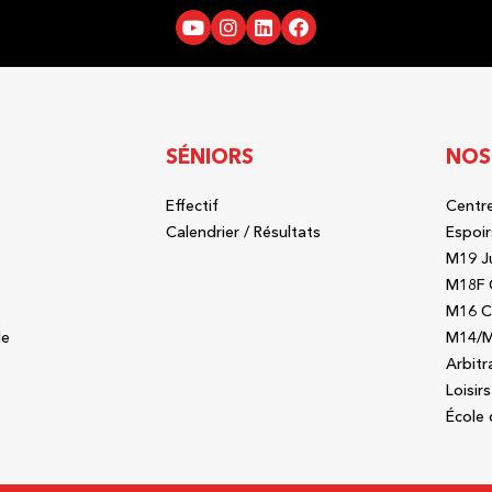
SÉNIORS
NOS
Effectif
Centre
b
Calendrier / Résultats
Espoir
M19 J
b
M18F 
M16 C
le
M14/M
Arbitr
Loisirs
École 