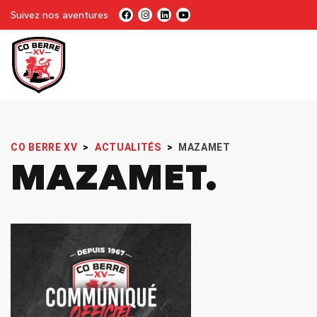
Suivez nos aventures
CO BERRE XV
>
ACTUALITÉS
>
MAZAMET
MAZAMET