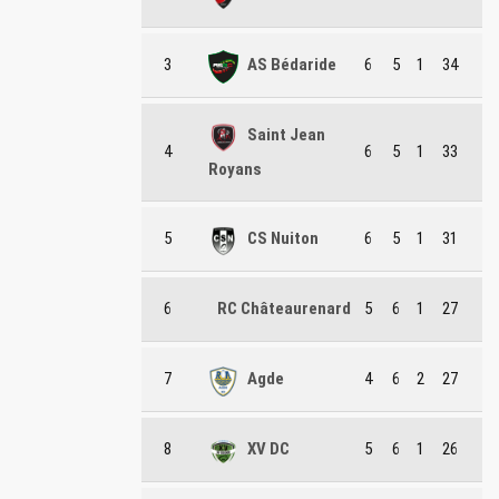
3
AS Bédaride
6
5
1
34
Saint Jean
4
6
5
1
33
Royans
5
CS Nuiton
6
5
1
31
6
RC Châteaurenard
5
6
1
27
7
Agde
4
6
2
27
8
XV DC
5
6
1
26