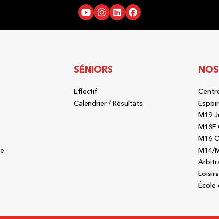
SÉNIORS
NOS
Effectif
Centre
b
Calendrier / Résultats
Espoir
M19 J
b
M18F 
M16 C
le
M14/M
Arbitr
Loisirs
École 