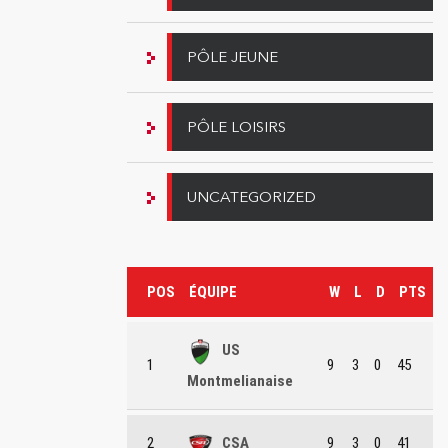
PÔLE JEUNE
PÔLE LOISIRS
UNCATEGORIZED
POS
ÉQUIPE
W
L
D
PTS
US
1
9
3
0
45
Montmelianaise
2
CSA
9
3
0
41