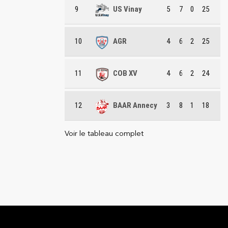
9
US Vinay
5
7
0
25
10
AGR
4
6
2
25
11
COB XV
4
6
2
24
12
BAAR Annecy
3
8
1
18
Voir le tableau complet