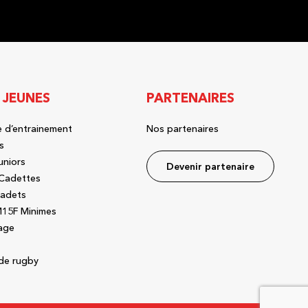
 JEUNES
PARTENAIRES
 d’entrainement
Nos partenaires
s
uniors
Devenir partenaire
Cadettes
adets
15F Minimes
age
de rugby