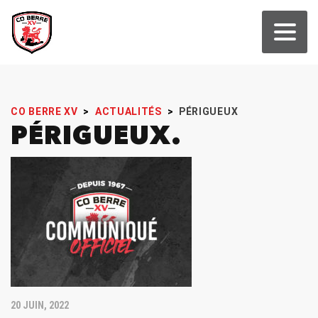
CO BERRE XV
>
ACTUALITÉS
>
PÉRIGUEUX
PÉRIGUEUX
20 JUIN, 2022