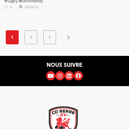
#rugby #berrefamily
0
DÉFAITE
1
2
3
NOUS SUIVRE