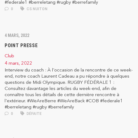
#federale1 #berreletang #rugby #berrefamily
0
CS NUITON
4 MARS, 2022
POINT PRESSE
Club
4 mars, 2022
Interview du coach : À l'occasion de la rencontre de ce week-
end, notre coach Laurent Cadeau a pu répondre à quelques
questions de Midi Olympique. RUGBY FÉDÉRALE 1 :
Consultez davantage les articles du week-end, afin de
connaître tous les détails de cette dernière rencontre à
l'extérieur. #WeAreBerre #WeAreBack #COB #federale1
#berreletang #rugby #berrefamily
0
DÉFAITE