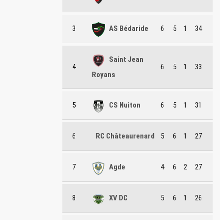
3
AS Bédaride
6
5
1
34
Saint Jean
4
6
5
1
33
Royans
5
CS Nuiton
6
5
1
31
6
RC Châteaurenard
5
6
1
27
7
Agde
4
6
2
27
8
XV DC
5
6
1
26