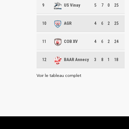
9
US Vinay
5
7
0
25
10
AGR
4
6
2
25
11
COB XV
4
6
2
24
12
BAAR Annecy
3
8
1
18
Voir le tableau complet