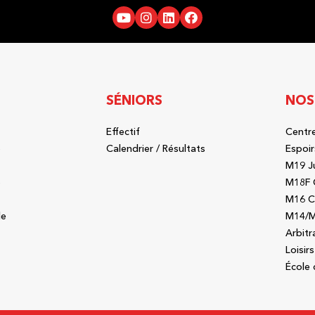
SÉNIORS
NOS
Effectif
Centre
b
Calendrier / Résultats
Espoir
M19 J
b
M18F 
M16 C
le
M14/M
Arbitr
Loisirs
École 