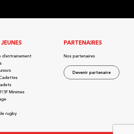
 JEUNES
PARTENAIRES
 d’entrainement
Nos partenaires
s
uniors
Devenir partenaire
Cadettes
adets
15F Minimes
age
de rugby