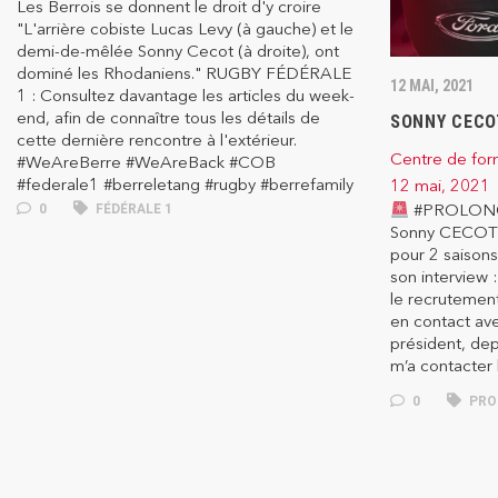
Les Berrois se donnent le droit d'y croire
"L'arrière cobiste Lucas Levy (à gauche) et le
demi-de-mêlée Sonny Cecot (à droite), ont
dominé les Rhodaniens." RUGBY FÉDÉRALE
12 MAI, 2021
1 : Consultez davantage les articles du week-
end, afin de connaître tous les détails de
SONNY CECO
cette dernière rencontre à l'extérieur.
Centre de for
#WeAreBerre #WeAreBack #COB
#federale1 #berreletang #rugby #berrefamily
12 mai, 2021
#PROLON
0
FÉDÉRALE 1
Sonny CECOT 
pour 2 saisons
son interview 
le recruteme
en contact ave
président, dep
m’a contacter
0
PRO