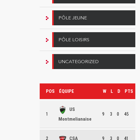
PÔLE JEUNE
PÔLE LOISIRS
UNCATEGORIZED
POS
ÉQUIPE
W
L
D
PTS
US
1
9
3
0
45
Montmelianaise
2
CSA
9
3
0
41