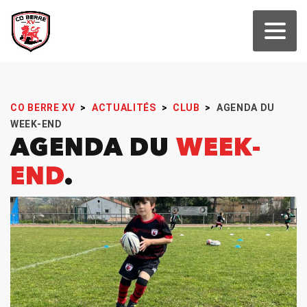
CO BERRE XV
>
ACTUALITÉS
>
CLUB
>
AGENDA DU
WEEK-END
AGENDA DU
WEEK-
END