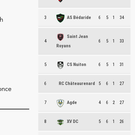
3
AS Bédaride
6
5
1
34
ch
Saint Jean
4
6
5
1
33
Royans
5
CS Nuiton
6
5
1
31
6
RC Châteaurenard
5
6
1
27
nonce
7
Agde
4
6
2
27
8
XV DC
5
6
1
26