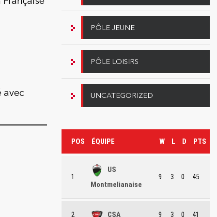
 Française
PÔLE JEUNE
PÔLE LOISIRS
é avec
UNCATEGORIZED
POS
ÉQUIPE
W
L
D
PTS
US
1
9
3
0
45
Montmelianaise
2
CSA
9
3
0
41