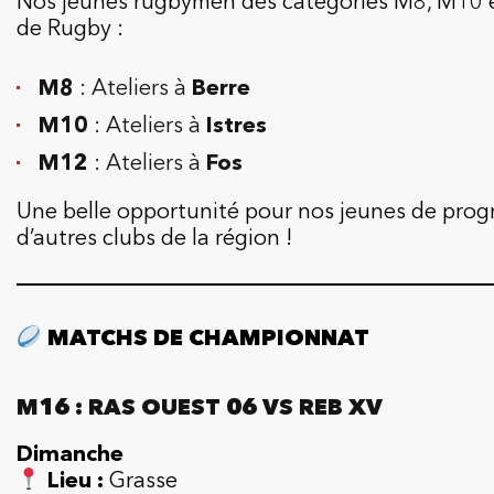
Nos jeunes rugbymen des catégories M8, M10 et
de Rugby :
M8
: Ateliers à
Berre
M10
: Ateliers à
Istres
M12
: Ateliers à
Fos
Une belle opportunité pour nos jeunes de progr
d’autres clubs de la région !
MATCHS DE CHAMPIONNAT
M16 : RAS OUEST 06 VS REB XV
Dimanche
Lieu :
Grasse