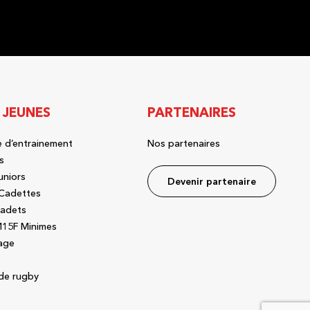
 JEUNES
PARTENAIRES
 d’entrainement
Nos partenaires
s
uniors
Devenir partenaire
Cadettes
adets
15F Minimes
age
de rugby