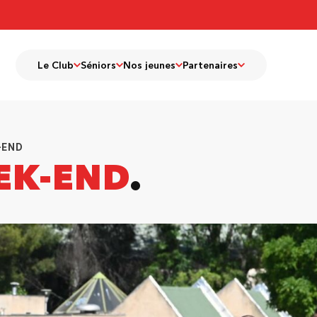
Le Club
Séniors
Nos jeunes
Partenaires
-END
EK-END