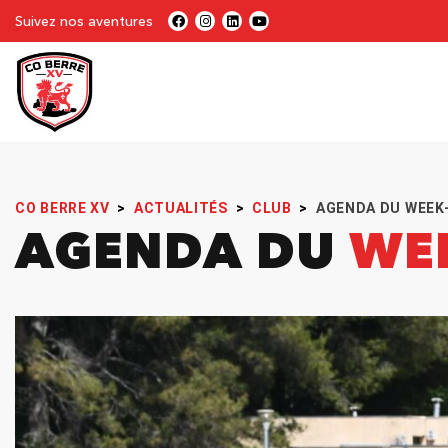
Suivez nos aventures
CO BERRE XV
>
ACTUALITÉS
>
CLUB
>
AGENDA DU WEEK
AGENDA DU
WE