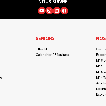
NOUS SUIVRE
SÉNIORS
NOS
Effectif
Centre
b
Calendrier / Résultats
Espoir
M19 J
b
M18F 
M16 C
le
M14/M
Arbitr
Loisirs
École 