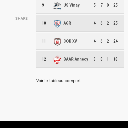
9
US Vinay
5
7
0
25
SHARE
10
AGR
4
6
2
25
11
COB XV
4
6
2
24
12
BAAR Annecy
3
8
1
18
Voir le tableau complet