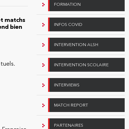
FORMATION
 et matchs
INFOS COVID
end bien
INTERVENTION ALSH
tuels.
INTERVENTION SCOLAIRE
INTERVIEWS
MATCH REPORT
PARTENAIRES