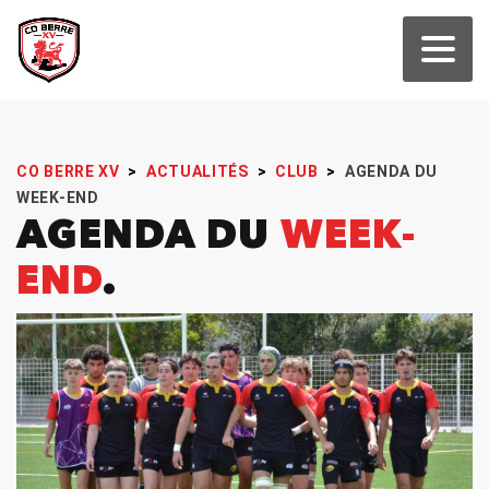
CO BERRE XV
>
ACTUALITÉS
>
CLUB
>
AGENDA DU
WEEK-END
AGENDA DU
WEEK-
END