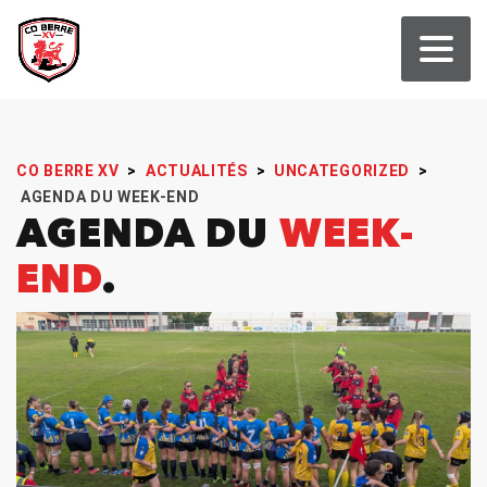
CO BERRE XV
>
ACTUALITÉS
>
UNCATEGORIZED
>
AGENDA DU WEEK-END
AGENDA DU
WEEK-
END