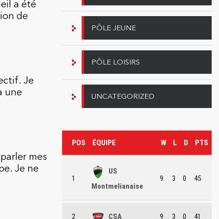
eil a été
sion de
PÔLE JEUNE
PÔLE LOISIRS
ctif. Je
a une
UNCATEGORIZED
POS
ÉQUIPE
W
L
D
PTS
r parler mes
pe. Je ne
US
1
9
3
0
45
Montmelianaise
2
CSA
9
3
0
41