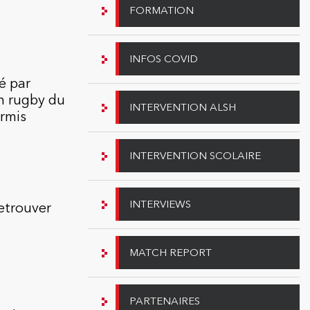
FORMATION
INFOS COVID
é par
on rugby du
INTERVENTION ALSH
ermis
INTERVENTION SCOLAIRE
INTERVIEWS
etrouver
MATCH REPORT
PARTENAIRES