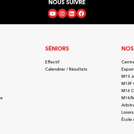
NOUS SUIVRE
SÉNIORS
NOS
Effectif
Centre
b
Calendrier / Résultats
Espoir
M19 J
b
M18F 
M16 C
le
M14/M
Arbitr
Loisirs
École 