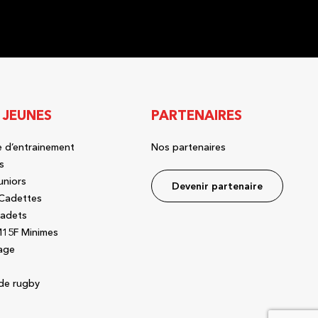
 JEUNES
PARTENAIRES
 d’entrainement
Nos partenaires
s
uniors
Devenir partenaire
Cadettes
adets
15F Minimes
age
de rugby