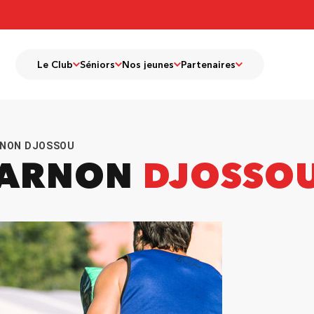
Le Club
Séniors
Nos jeunes
Partenaires
ARNON DJOSSOU
IBARNON
DJOSSO