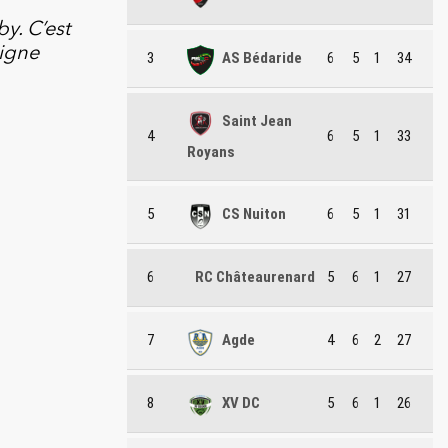
y. C’est
ligne
3
AS Bédaride
6
5
1
34
Saint Jean
4
6
5
1
33
Royans
5
CS Nuiton
6
5
1
31
6
RC Châteaurenard
5
6
1
27
7
Agde
4
6
2
27
8
XV DC
5
6
1
26