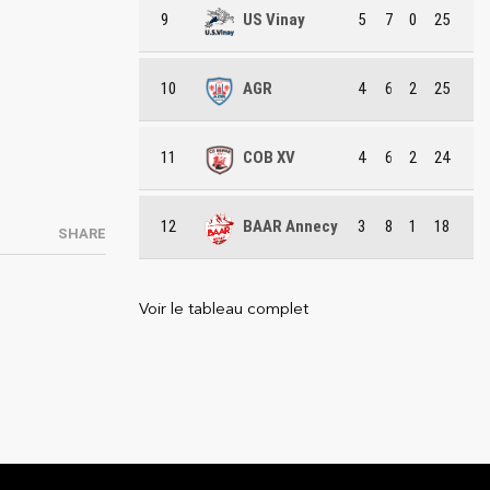
9
US Vinay
5
7
0
25
10
AGR
4
6
2
25
11
COB XV
4
6
2
24
12
BAAR Annecy
3
8
1
18
SHARE
Voir le tableau complet