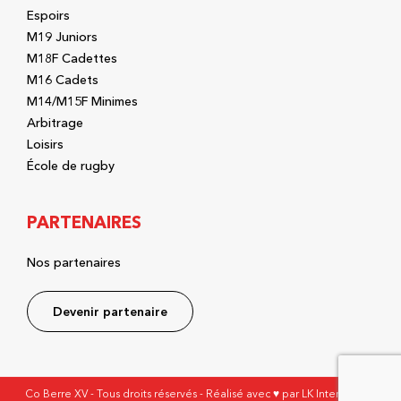
Espoirs
M19 Juniors
M18F Cadettes
M16 Cadets
M14/M15F Minimes
Arbitrage
Loisirs
École de rugby
PARTENAIRES
Nos partenaires
Devenir partenaire
Co Berre XV - Tous droits réservés - Réalisé avec ♥ par
LK Interactive
-