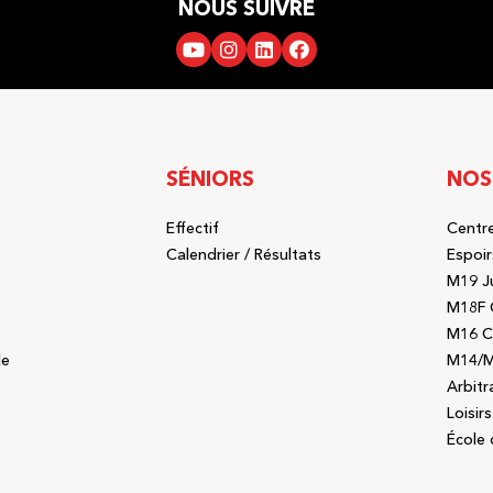
NOUS SUIVRE
SÉNIORS
NOS
Effectif
Centre
b
Calendrier / Résultats
Espoir
M19 J
b
M18F 
M16 C
le
M14/M
Arbitr
Loisirs
École 