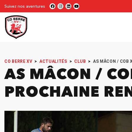
Suivez nos aventures
CO BERRE XV
>
ACTUALITÉS
>
CLUB
>
AS MÂCON / COB 
AS MÂCON / COB
PROCHAINE RE