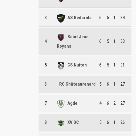
3
AS Bédaride
6
5
1
34
Saint Jean
4
6
5
1
33
Royans
5
CS Nuiton
6
5
1
31
6
RC Châteaurenard
5
6
1
27
7
Agde
4
6
2
27
8
XV DC
5
6
1
26