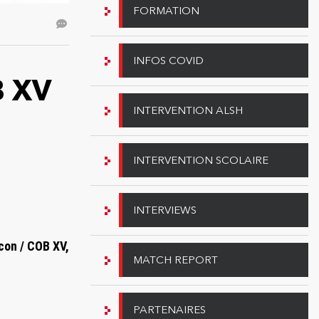
FORMATION
INFOS COVID
 XV
INTERVENTION ALSH
INTERVENTION SCOLAIRE
INTERVIEWS
âcon /
COB XV,
MATCH REPORT
PARTENAIRES