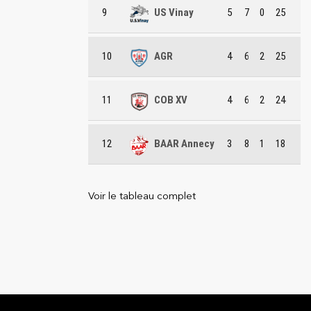
9
US Vinay
5
7
0
25
10
AGR
4
6
2
25
11
COB XV
4
6
2
24
12
BAAR Annecy
3
8
1
18
Voir le tableau complet