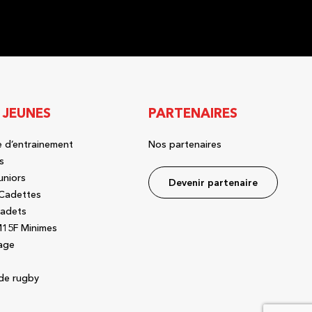
 JEUNES
PARTENAIRES
 d’entrainement
Nos partenaires
s
uniors
Devenir partenaire
Cadettes
adets
15F Minimes
age
de rugby