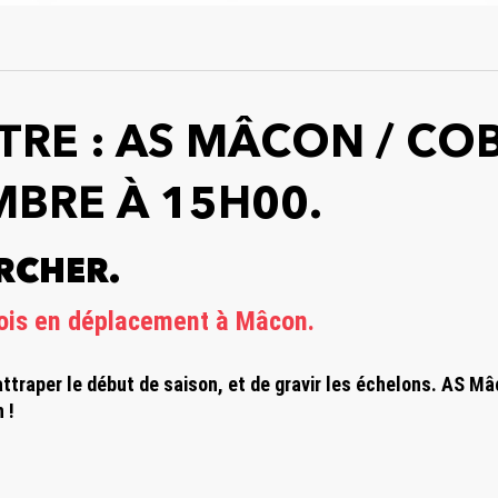
RE : AS MÂCON / COB
MBRE À 15H00.
RCHER.
rois en déplacement à Mâcon.
attraper le début de saison, et de gravir les échelons. AS M
 !