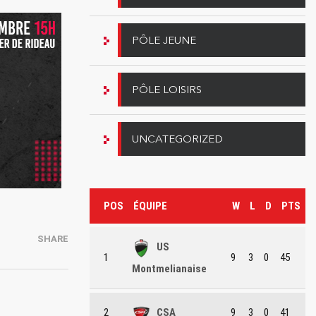
PÔLE JEUNE
PÔLE LOISIRS
UNCATEGORIZED
POS
ÉQUIPE
W
L
D
PTS
SHARE
US
1
9
3
0
45
Montmelianaise
2
CSA
9
3
0
41