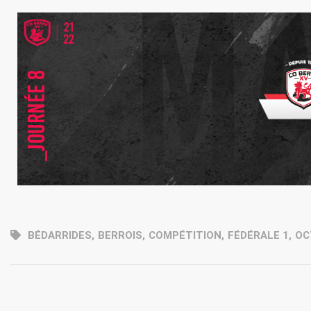
BÉDARRIDES
,
BERROIS
,
COMPÉTITION
,
FÉDÉRALE 1
,
OC