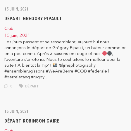
15 JUIN, 2021
DÉPART GREGORY PIPAULT
Club
15 juin, 2021
Les jours passent et se ressemblent, aujourd’hui nous
annonçons le départ de Grégory Pipault, un buteur comme on
en a peu connu. Après 3 saisons en rouge et noir
,
l’aventure s’arrête ici. Nous te souhaitons le meilleur pour la
suite ! A bientôt la Pip’ !
@ljmephotography
#ensemblerugissons #WeAreBerre #COB #federale1
#berreletang #rugby…
0
DÉPART
15 JUIN, 2021
DÉPART ROBINSON CAIRE
Club