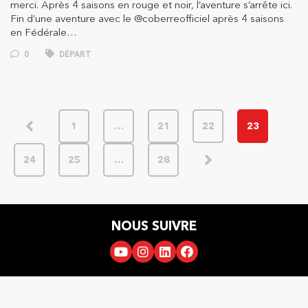
merci. Après 4 saisons en rouge et noir, l’aventure s’arrête ici.
Fin d’une aventure avec le @coberreofficiel après 4 saisons
en Fédérale…
0
DÉPART
1
…
21
22
23
24
25
…
28
NOUS SUIVRE