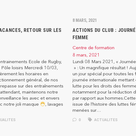
8 MARS, 2021
ACANCES, RETOUR SUR LES
ACTIONS DU CLUB : JOURNÉ
FEMME
Centre de formation
8 mars, 2021
entrainements Ecole de Rugby,
Lundi 08 Mars 2021, « Journ
 Pôle loisirs Mercredi 10/03,
» : Un magnifique résultat ! Auj
èrement les horaires en
un jour spécial pour toutes le
nctionnement général, de nos
journée internationale mettant 
repasse sur des entraînements
lutte pour les droits des femm
ttendant, maintenons notre
notamment pour la réduction d
ienveillance les avec et envers
par rapport aux hommes.Cette 
ec notre joli masque
, lavages
issue de l’histoire des luttes fé
menées sur…
UALITES
0
ACTUALITES