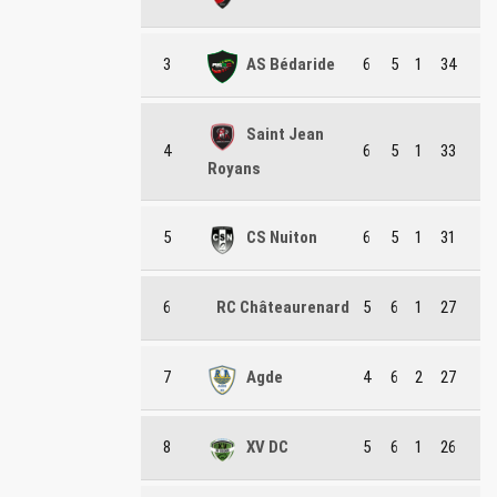
3
AS Bédaride
6
5
1
34
Saint Jean
4
6
5
1
33
Royans
5
CS Nuiton
6
5
1
31
6
RC Châteaurenard
5
6
1
27
7
Agde
4
6
2
27
8
XV DC
5
6
1
26