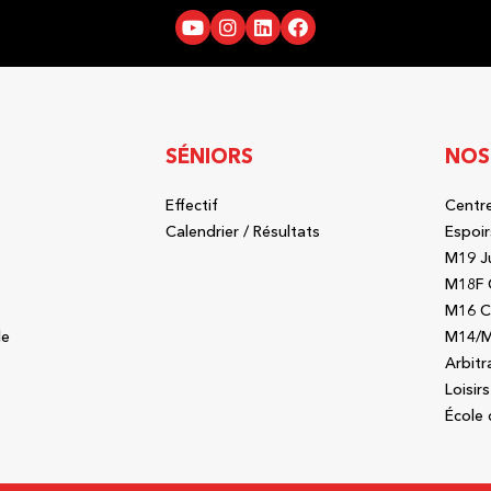
SÉNIORS
NOS
Effectif
Centre
b
Calendrier / Résultats
Espoir
M19 J
b
M18F 
M16 C
le
M14/M
Arbitr
Loisirs
École 