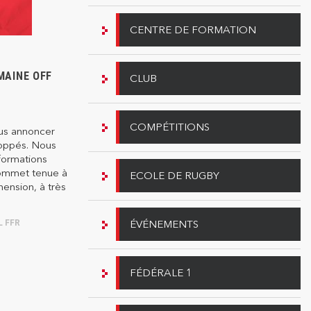
CENTRE DE FORMATION
MAINE OFF
CLUB
COMPÉTITIONS
us annoncer
toppés. Nous
formations
sommet tenue à
ECOLE DE RUGBY
ension, à très
ÉVÉNEMENTS
 FFR
FÉDÉRALE 1