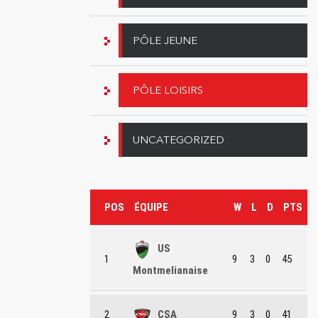
PÔLE JEUNE
PÔLE LOISIRS
UNCATEGORIZED
POS
ÉQUIPE
W
L
D
PTS
US
1
9
3
0
45
Montmelianaise
2
CSA
9
3
0
41