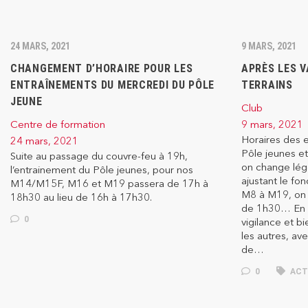
24 MARS, 2021
9 MARS, 2021
CHANGEMENT D’HORAIRE POUR LES
APRÈS LES V
ENTRAÎNEMENTS DU MERCREDI DU PÔLE
TERRAINS
JEUNE
Club
Centre de formation
9 mars, 2021
Horaires des 
24 mars, 2021
Pôle jeunes et
Suite au passage du couvre-feu à 19h,
on change lég
l’entrainement du Pôle jeunes, pour nos
ajustant le fo
M14/M15F, M16 et M19 passera de 17h à
M8 à M19, on 
18h30 au lieu de 16h à 17h30.
de 1h30… En a
0
vigilance et b
les autres, av
de…
0
ACT