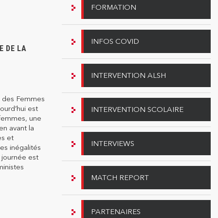
FORMATION
INFOS COVID
E DE LA
INTERVENTION ALSH
ée des Femmes
ourd’hui est
INTERVENTION SCOLAIRE
s femmes, une
en avant la
es et
INTERVIEWS
es inégalités
journée est
ministes
MATCH REPORT
PARTENAIRES