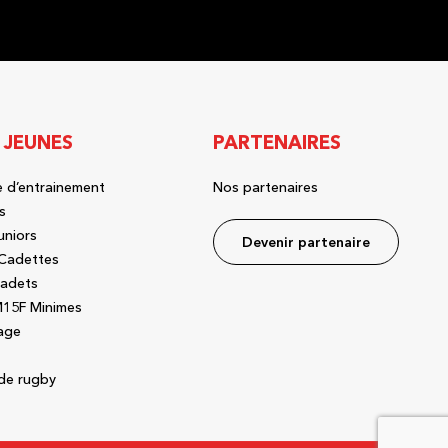
 JEUNES
PARTENAIRES
 d’entrainement
Nos partenaires
s
uniors
Devenir partenaire
Cadettes
adets
15F Minimes
age
de rugby