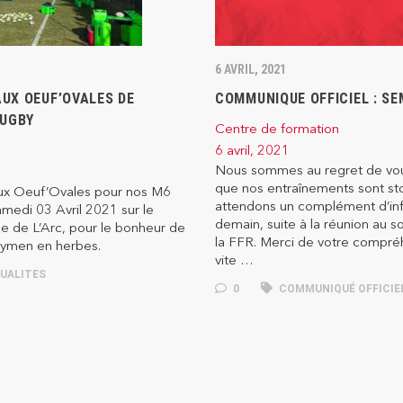
6 AVRIL, 2021
UX OEUF’OVALES DE
COMMUNIQUE OFFICIEL : SE
RUGBY
Centre de formation
6 avril, 2021
Nous sommes au regret de vo
que nos entraînements sont s
ux Oeuf’Ovales pour nos M6
attendons un complément d’in
medi 03 Avril 2021 sur le
demain, suite à la réunion au 
de de L’Arc, pour le bonheur de
la FFR. Merci de votre compréh
bymen en herbes.
vite …
UALITES
0
COMMUNIQUÉ OFFICIEL