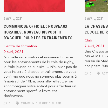
9 AVRIL, 2021
7 AVRIL, 2021
COMMUNIQUE OFFICIEL : NOUVEAUX
LA CHASSE A
HORAIRES, NOUVEAU DISPOSITIF
L’ECOLE DE 
D’ACCUEIL POUR LES ENTRAINEMENTS
Club
Centre de formation
7 avril, 2021
Une Chasse a
9 avril, 2021
M8 et M10, Sa
Nouvelle organisation et nouveaux horaires
terrain du Sta
pour les entrainements de l’Ecole de rugby,
nos petits Ru
le Pôle jeunes et le loisirs … N’oubliez pas de
vous inscrire à chaque entrainement. Je vous
0
ACT
confirme que nous ne sommes plus soumis à
l’impératif de 10km, pour aller effectuer ou
accompagner votre enfant pour effectuer un
entraînement sportif.La limite est
dorénavant…
0
COMMUNIQUÉ OFFICIEL FFR