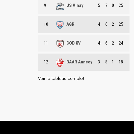
9
US Vinay
5
7
0
25
10
AGR
4
6
2
25
11
COB XV
4
6
2
24
12
BAAR Annecy
3
8
1
18
Voir le tableau complet