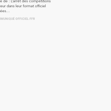
dé de : L’arrêt des compétitions
ur dans leur format officiel
ntées…
MUNIQUÉ OFFICIEL FFR