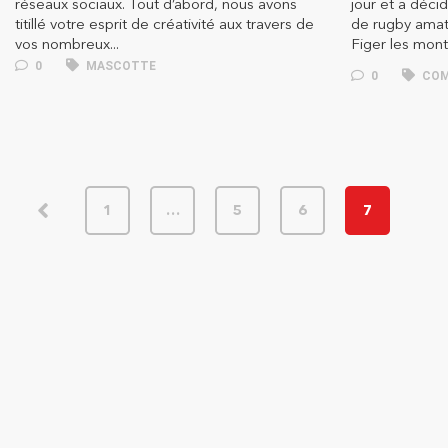
réseaux sociaux. Tout d’abord, nous avons
jour et a déci
titillé votre esprit de créativité aux travers de
de rugby amate
vos nombreux...
Figer les mo
0
MASCOTTE
0
COM
1
…
5
6
7