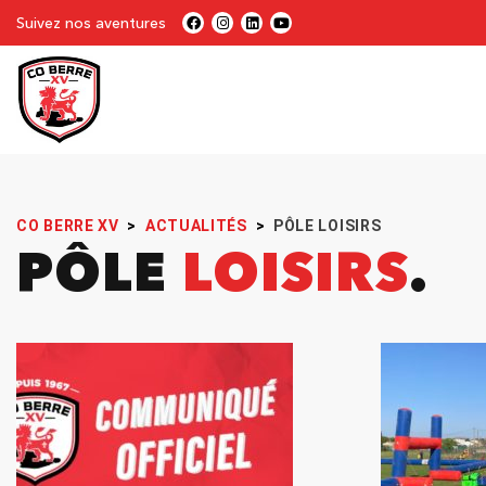
Suivez nos aventures
CO BERRE XV
>
ACTUALITÉS
>
PÔLE LOISIRS
PÔLE
LOISIRS