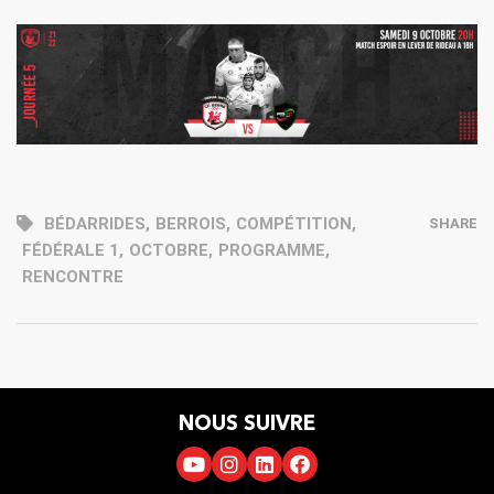
BÉDARRIDES
,
BERROIS
,
COMPÉTITION
,
SHARE
FÉDÉRALE 1
,
OCTOBRE
,
PROGRAMME
,
RENCONTRE
NOUS SUIVRE