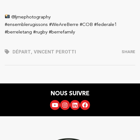
@ljmephotography
#ensemblerugissons #WeAreBerre #COB #federale1
#berreletang #rugby #berrefamily
DÉPART
,
VINCENT PEROTTI
SHARE
NOUS SUIVRE