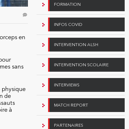
FORMATION
INFOS COVID
forceps en
INTERVENTION ALSH
 pour
INTERVENTION SCOLAIRE
âmes sans
INTERVIEWS
é physique
n de
ssauts
MATCH REPORT
ire à
PARTENAIRES