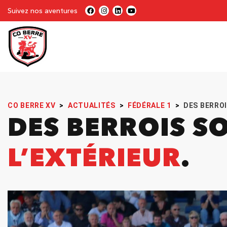
Suivez nos aventures
CO BERRE XV
>
ACTUALITÉS
>
FÉDÉRALE 1
>
DES BERROI
DES BERROIS SO
L’EXTÉRIEUR