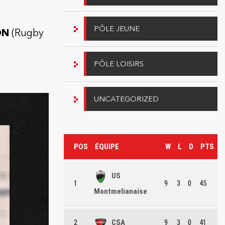
PÔLE JEUNE
ON
(Rugby
PÔLE LOISIRS
UNCATEGORIZED
POS
ÉQUIPE
W
L
D
PTS
US
1
9
3
0
45
Montmelianaise
2
CSA
9
3
0
41