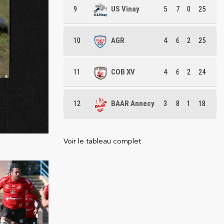
9
US Vinay
5
7
0
25
10
AGR
4
6
2
25
11
COB XV
4
6
2
24
12
BAAR Annecy
3
8
1
18
Voir le tableau complet