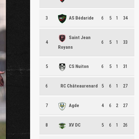
3
AS Bédaride
6
5
1
34
Saint Jean
4
6
5
1
33
Royans
5
CS Nuiton
6
5
1
31
6
RC Châteaurenard
5
6
1
27
7
Agde
4
6
2
27
8
XV DC
5
6
1
26