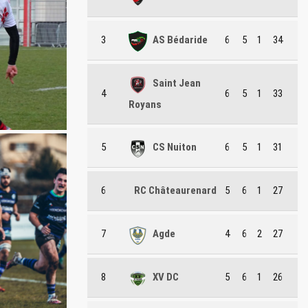
3
AS Bédaride
6
5
1
34
Saint Jean
4
6
5
1
33
Royans
5
CS Nuiton
6
5
1
31
6
RC Châteaurenard
5
6
1
27
7
Agde
4
6
2
27
8
XV DC
5
6
1
26