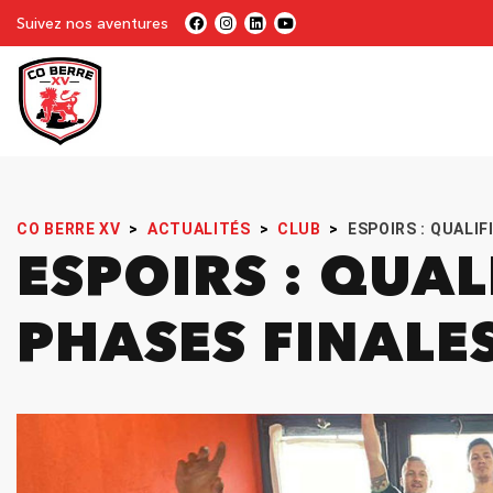
Suivez nos aventures
CO BERRE XV
>
ACTUALITÉS
>
CLUB
>
ESPOIRS : QUALIF
ESPOIRS : QUAL
PHASES FINALE