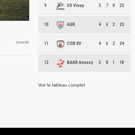
9
US Vinay
5
7
0
25
10
AGR
4
6
2
25
SHARE
11
COB XV
4
6
2
24
12
BAAR Annecy
3
8
1
18
Voir le tableau complet