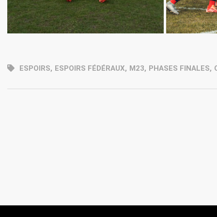
ESPOIRS
,
ESPOIRS FÉDÉRAUX
,
M23
,
PHASES FINALES
,