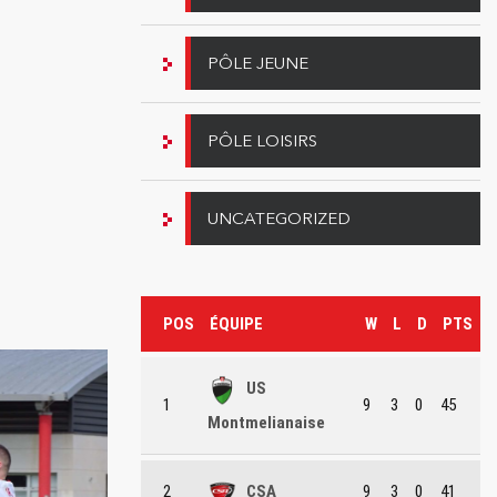
PÔLE JEUNE
PÔLE LOISIRS
UNCATEGORIZED
POS
ÉQUIPE
W
L
D
PTS
US
1
9
3
0
45
Montmelianaise
2
CSA
9
3
0
41