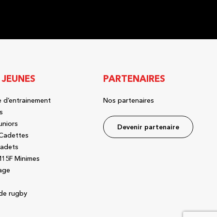
 JEUNES
PARTENAIRES
 d’entrainement
Nos partenaires
s
uniors
Devenir partenaire
Cadettes
adets
15F Minimes
age
de rugby