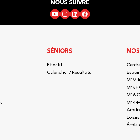
NOUS SUIVRE
SÉNIORS
NOS
Effectif
Centre
b
Calendrier / Résultats
Espoir
M19 J
b
M18F 
M16 C
le
M14/M
Arbitr
Loisirs
École 