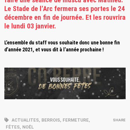
Le Stade de l’Arc fermera ses portes le 24
décembre en fin de journée. Et les rouvrira
le lundi 03 janvier.
L’ensemble du staff vous souhaite donc une bonne fin
d’année 2021, et vous dit à l’année prochaine !
ACTUALITES
,
BERROIS
,
FERMETURE
,
SHARE
FÊTES
,
NOËL