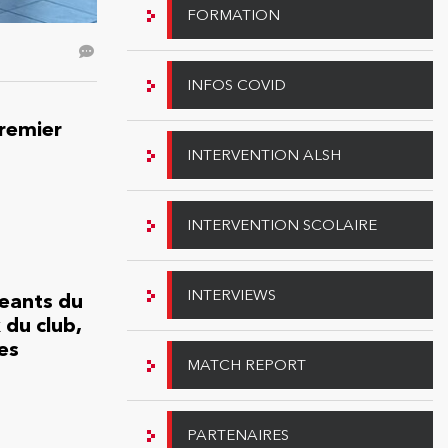
FORMATION
INFOS COVID
premier
INTERVENTION ALSH
INTERVENTION SCOLAIRE
INTERVIEWS
geants du
 du club,
es
MATCH REPORT
PARTENAIRES