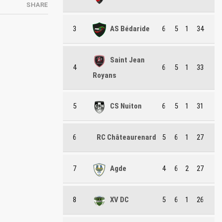
SHARE
3
AS Bédaride
6
5
1
34
Saint Jean
4
6
5
1
33
Royans
5
CS Nuiton
6
5
1
31
6
RC Châteaurenard
5
6
1
27
7
Agde
4
6
2
27
8
XV DC
5
6
1
26