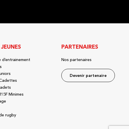
 JEUNES
PARTENAIRES
 d’entrainement
Nos partenaires
s
uniors
Devenir partenaire
Cadettes
adets
15F Minimes
age
de rugby