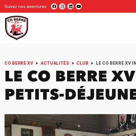
Suivez nos aventures
CO BERRE XV
>
ACTUALITÉS
>
CLUB
>
LE CO BERRE XV 
LE CO BERRE X
PETITS-DÉJEUN