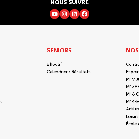
NOUS SUIVRE
SÉNIORS
NOS
Effectif
Centre
b
Calendrier / Résultats
Espoir
M19 J
b
M18F 
M16 C
le
M14/M
Arbitr
Loisirs
École 