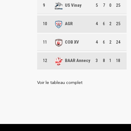
9
US Vinay
5
7
0
25
10
AGR
4
6
2
25
11
COB XV
4
6
2
24
12
BAAR Annecy
3
8
1
18
Voir le tableau complet