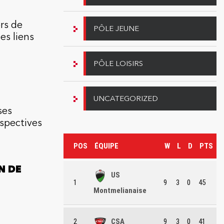
ors de
PÔLE JEUNE
es liens
PÔLE LOISIRS
UNCATEGORIZED
ses
rspectives
POS
ÉQUIPE
W
L
D
PTS
N DE
US
1
9
3
0
45
Montmelianaise
2
CSA
9
3
0
41