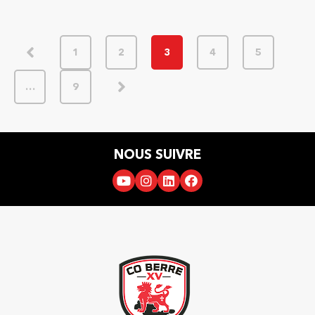
1
2
3
4
5
…
9
NOUS SUIVRE