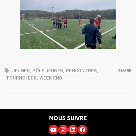
JEUNES
,
PÔLE JEUNES
,
RENCONTRES
,
SHARE
TOURNOI EDR
,
WEEK-END
NOUS SUIVRE