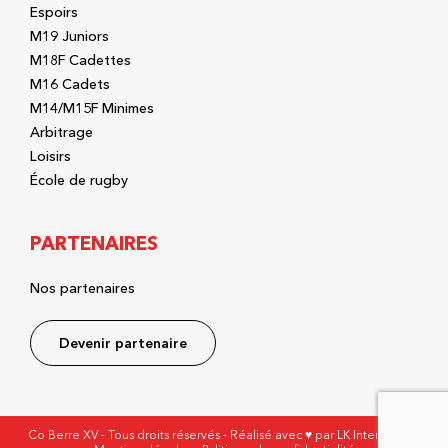
Espoirs
M19 Juniors
M18F Cadettes
M16 Cadets
M14/M15F Minimes
Arbitrage
Loisirs
École de rugby
PARTENAIRES
Nos partenaires
Devenir partenaire
Co Berre XV - Tous droits réservés - Réalisé avec ♥ par
LK Interactive
-