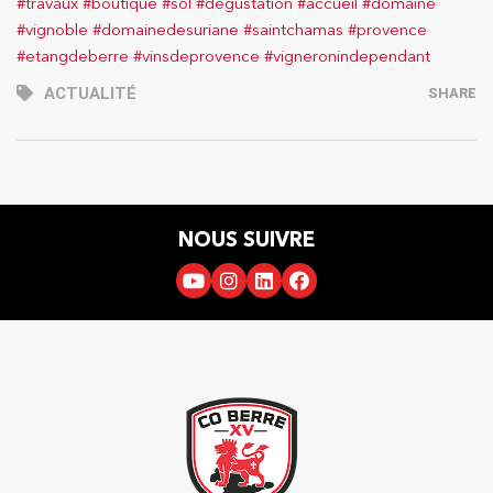
#travaux
#boutique
#sol
#degustation
#accueil
#domaine
#vignoble
#domainedesuriane
#saintchamas
#provence
#etangdeberre
#vinsdeprovence
#vigneronindependant
ACTUALITÉ
SHARE
NOUS SUIVRE