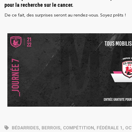
pour la recherche sur le cancer.
De ce fait, des surprises seront au rendez-vous. Soyez prêts !
BÉDARRIDES
,
BERROIS
,
COMPÉTITION
,
FÉDÉRALE 1
,
OC