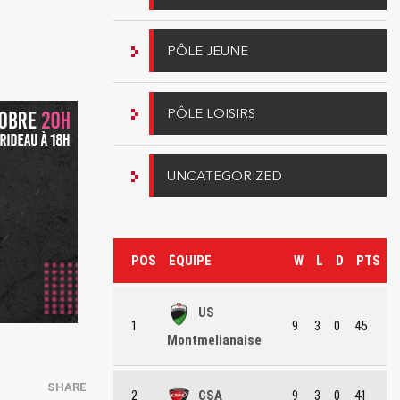
PÔLE JEUNE
PÔLE LOISIRS
UNCATEGORIZED
POS
ÉQUIPE
W
L
D
PTS
US
1
9
3
0
45
Montmelianaise
SHARE
2
CSA
9
3
0
41