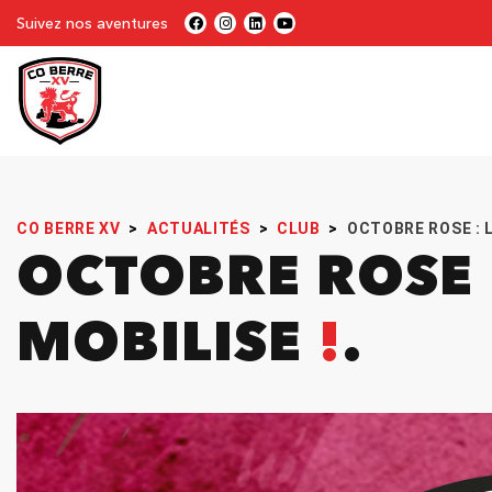
Suivez nos aventures
CO BERRE XV
>
ACTUALITÉS
>
CLUB
>
OCTOBRE ROSE : L
OCTOBRE ROSE :
MOBILISE
!