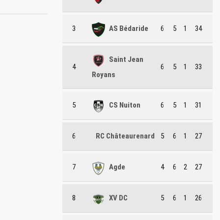
3
AS Bédaride
6
5
1
34
Saint Jean
4
6
5
1
33
Royans
5
CS Nuiton
6
5
1
31
6
RC Châteaurenard
5
6
1
27
7
Agde
4
6
2
27
8
XV DC
5
6
1
26