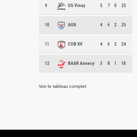
9
US Vinay
5
7
0
25
10
AGR
4
6
2
25
11
COB XV
4
6
2
24
12
BAAR Annecy
3
8
1
18
Voir le tableau complet