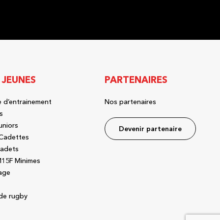
 JEUNES
PARTENAIRES
 d’entrainement
Nos partenaires
s
uniors
Devenir partenaire
Cadettes
adets
15F Minimes
age
de rugby