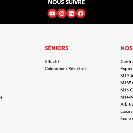
NOUS SUIVRE
SÉNIORS
NOS
Effectif
Centre
b
Calendrier / Résultats
Espoir
M19 J
b
M18F 
M16 C
le
M14/M
Arbitr
Loisirs
École 