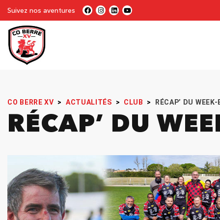
Suivez nos aventures
CO BERRE XV
>
ACTUALITÉS
>
CLUB
>
RÉCAP’ DU WEEK-
RÉCAP’ DU WE