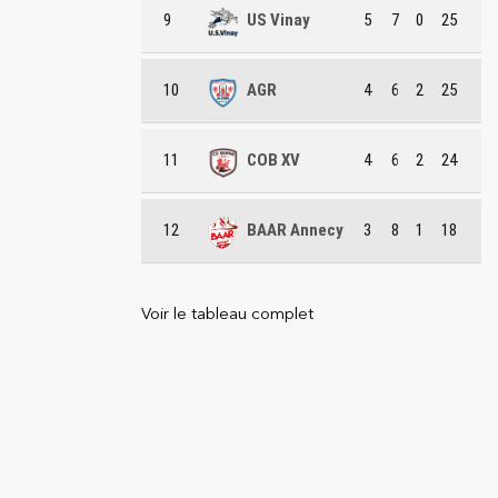
9
US Vinay
5
7
0
25
10
AGR
4
6
2
25
11
COB XV
4
6
2
24
12
BAAR Annecy
3
8
1
18
Voir le tableau complet