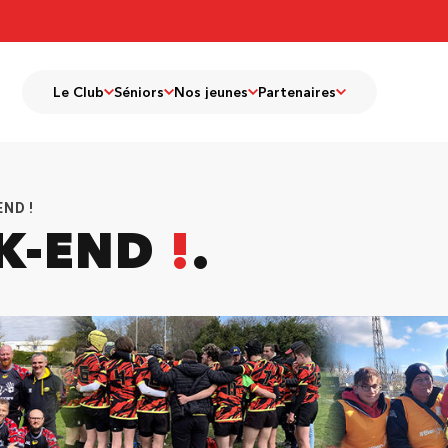
Le Club
Séniors
Nos jeunes
Partenaires
END !
EK-END
!