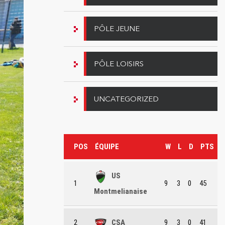
PÔLE JEUNE
PÔLE LOISIRS
UNCATEGORIZED
POS
ÉQUIPE
W
L
D
PTS
US
1
9
3
0
45
Montmelianaise
2
CSA
9
3
0
41