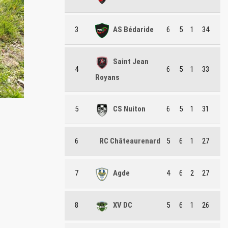
3
AS Bédaride
6
5
1
34
Saint Jean
4
6
5
1
33
Royans
5
CS Nuiton
6
5
1
31
6
RC Châteaurenard
5
6
1
27
7
Agde
4
6
2
27
8
XV DC
5
6
1
26