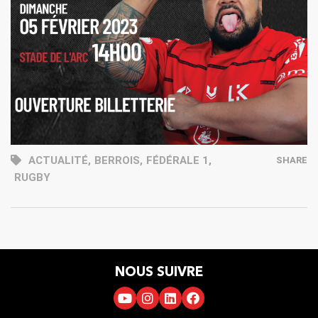
ACTUALITÉ
,
BERROIS
,
FÉDÉRALE 1
,
SHARE
RUGBY
NOUS SUIVRE