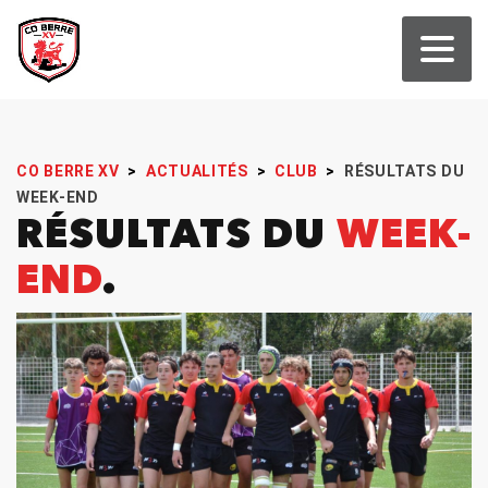
CO BERRE XV
>
ACTUALITÉS
>
CLUB
>
RÉSULTATS DU
WEEK-END
RÉSULTATS DU
WEEK-
END