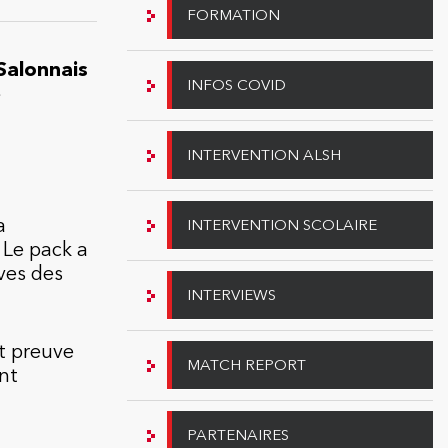
FORMATION
Salonnais
INFOS COVID
e
INTERVENTION ALSH
a
INTERVENTION SCOLAIRE
 Le pack a
ives des
INTERVIEWS
it preuve
MATCH REPORT
nt
PARTENAIRES