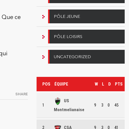
PÔLE JEUNE
e. Que ce
PÔLE LOISIRS
qui
UNCATEGORIZED
POS
ÉQUIPE
W
L
D
PTS
SHARE
US
1
9
3
0
45
Montmelianaise
2
CSA
9
3
0
41