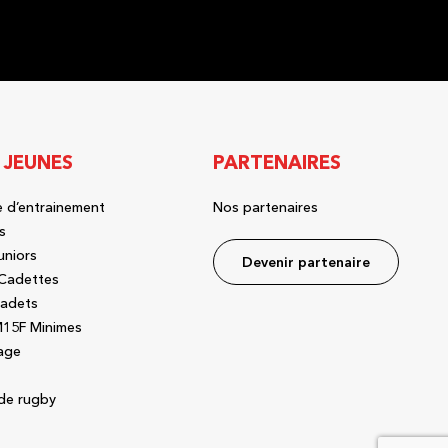
 JEUNES
PARTENAIRES
 d’entrainement
Nos partenaires
s
uniors
Devenir partenaire
Cadettes
adets
15F Minimes
age
de rugby