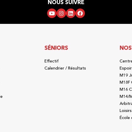
NOUS SUIVRE
SÉNIORS
NOS
Effectif
Centre
b
Calendrier / Résultats
Espoir
M19 J
b
M18F 
M16 C
le
M14/M
Arbitr
Loisirs
École 