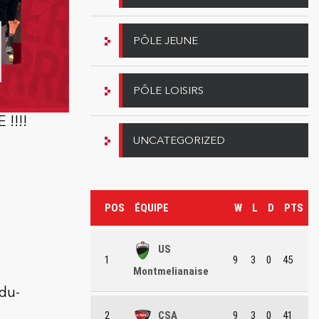
PÔLE JEUNE
PÔLE LOISIRS
 !!!!
UNCATEGORIZED
POS
ÉQUIPE
W
L
D
PTS
US
1
9
3
0
45
Montmelianaise
du-
2
CSA
9
3
0
41