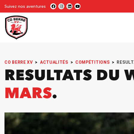
Suivez nos aventures
CO BERRE XV
>
ACTUALITÉS
>
COMPÉTITIONS
>
RESULT
RESULTATS DU 
MARS