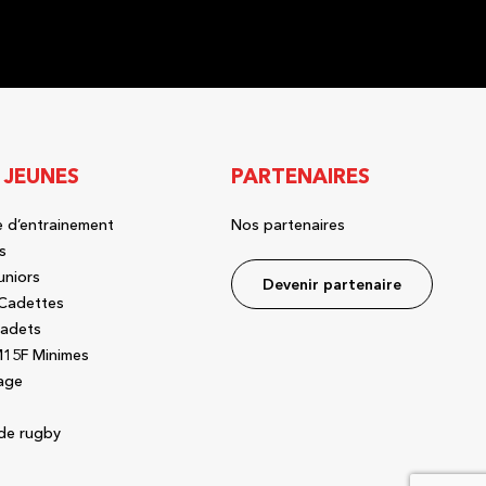
 JEUNES
PARTENAIRES
 d’entrainement
Nos partenaires
s
uniors
Devenir partenaire
Cadettes
adets
15F Minimes
age
de rugby