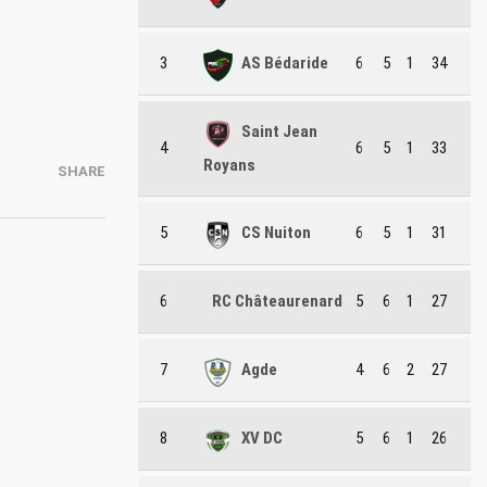
3
AS Bédaride
6
5
1
34
Saint Jean
4
6
5
1
33
Royans
SHARE
5
CS Nuiton
6
5
1
31
6
RC Châteaurenard
5
6
1
27
7
Agde
4
6
2
27
8
XV DC
5
6
1
26