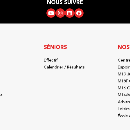
NOUS SUIVRE
SÉNIORS
NOS
Effectif
Centre
b
Calendrier / Résultats
Espoir
M19 J
b
M18F 
M16 C
le
M14/M
Arbitr
Loisirs
École 