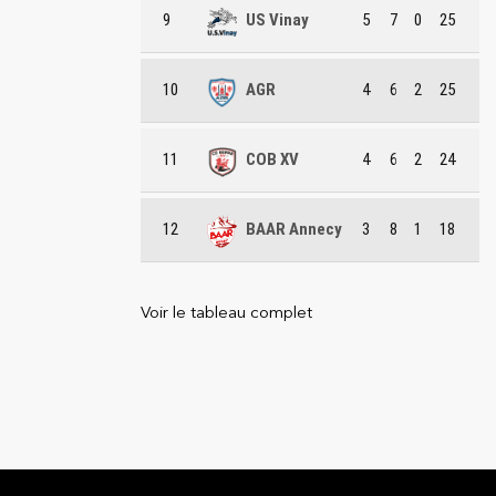
9
US Vinay
5
7
0
25
10
AGR
4
6
2
25
11
COB XV
4
6
2
24
12
BAAR Annecy
3
8
1
18
Voir le tableau complet