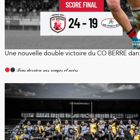
Une nouvelle double victoire du CO BERRE dans 
𝒯ℴ𝓊𝓈 𝒹ℯ𝓇𝓇𝒾ℯ𝓇ℯ 𝓃ℴ𝓈 𝓇ℴ𝓊ℊℯ𝓈 ℯ𝓉 𝓃ℴ𝒾𝓇𝓈