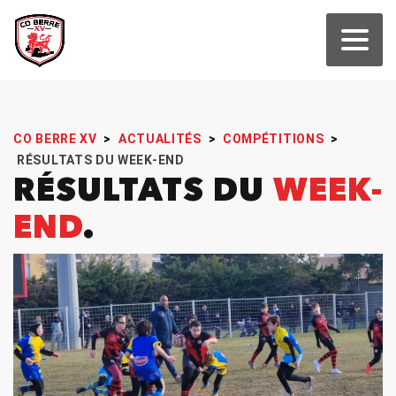
CO BERRE XV
>
ACTUALITÉS
>
COMPÉTITIONS
>
RÉSULTATS DU WEEK-END
RÉSULTATS DU
WEEK-
END