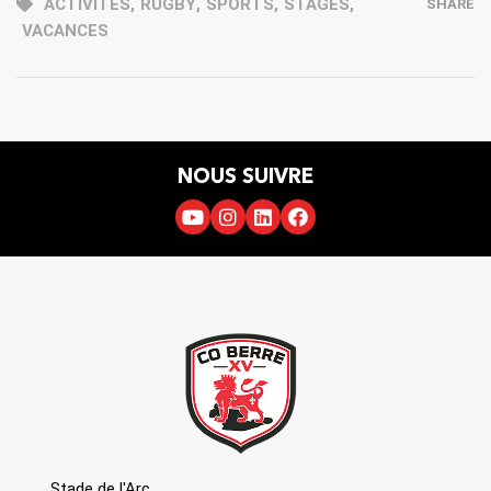
ACTIVITÉS
,
RUGBY
,
SPORTS
,
STAGES
,
SHARE
VACANCES
NOUS SUIVRE
Stade de l'Arc