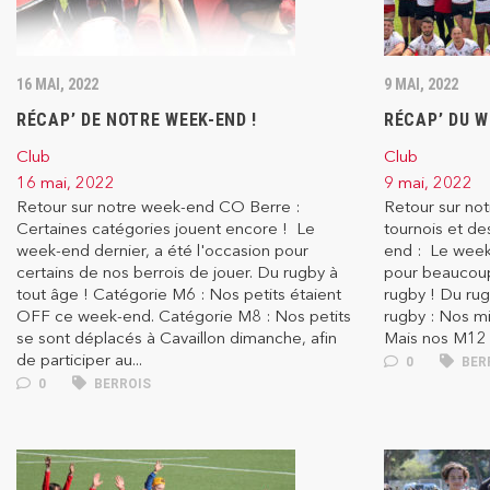
16 MAI, 2022
9 MAI, 2022
RÉCAP’ DE NOTRE WEEK-END !
RÉCAP’ DU W
Club
Club
16 mai, 2022
9 mai, 2022
Retour sur notre week-end CO Berre :
Retour sur n
Certaines catégories jouent encore ! Le
tournois et de
week-end dernier, a été l'occasion pour
end : Le week-
certains de nos berrois de jouer. Du rugby à
pour beaucoup
tout âge ! Catégorie M6 : Nos petits étaient
rugby ! Du rug
OFF ce week-end. Catégorie M8 : Nos petits
rugby : Nos mi
se sont déplacés à Cavaillon dimanche, afin
Mais nos M12 o
de participer au...
0
BER
0
BERROIS