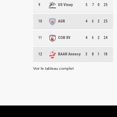
9
US Vinay
5
7
0
25
10
AGR
4
6
2
25
11
COB XV
4
6
2
24
12
BAAR Annecy
3
8
1
18
Voir le tableau complet