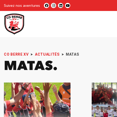
Suivez nos aventures
CO BERRE XV
>
ACTUALITÉS
>
MATAS
MATAS