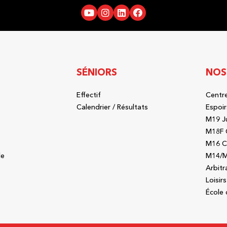
SÉNIORS
NOS
Effectif
Centre
b
Calendrier / Résultats
Espoir
M19 J
b
M18F 
M16 C
le
M14/M
Arbitr
Loisirs
École 