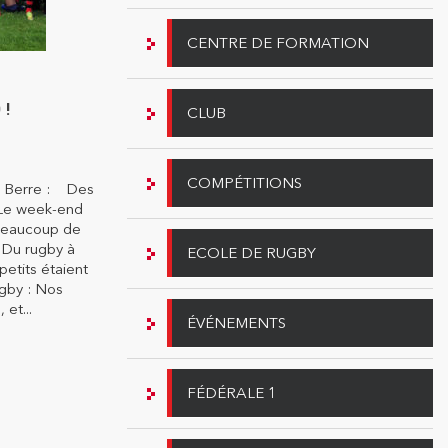
CENTRE DE FORMATION
 !
CLUB
COMPÉTITIONS
O Berre : Des
 Le week-end
 beaucoup de
! Du rugby à
ECOLE DE RUGBY
petits étaient
gby : Nos
et...
ÉVÉNEMENTS
FÉDÉRALE 1