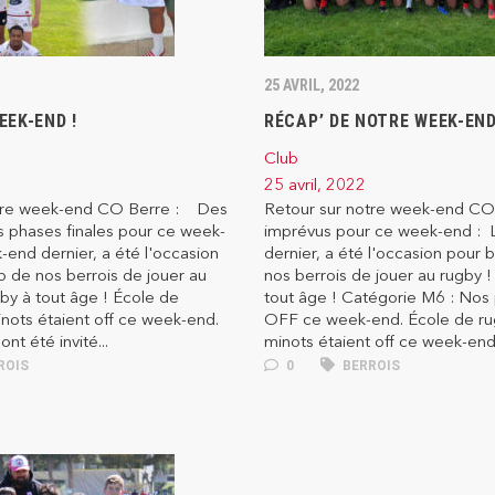
25 AVRIL, 2022
EEK-END !
RÉCAP’ DE NOTRE WEEK-END
Club
25 avril, 2022
otre week-end CO Berre : Des
Retour sur notre week-end C
s phases finales pour ce week-
imprévus pour ce week-end :
end dernier, a été l'occasion
dernier, a été l'occasion pour
 de nos berrois de jouer au
nos berrois de jouer au rugby 
by à tout âge ! École de
tout âge ! Catégorie M6 : Nos 
nots étaient off ce week-end.
OFF ce week-end. École de ru
nt été invité...
minots étaient off ce week-end, 
ROIS
0
BERROIS