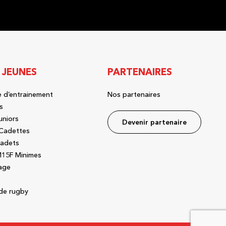
 JEUNES
PARTENAIRES
 d’entrainement
Nos partenaires
s
uniors
Devenir partenaire
Cadettes
adets
15F Minimes
age
de rugby