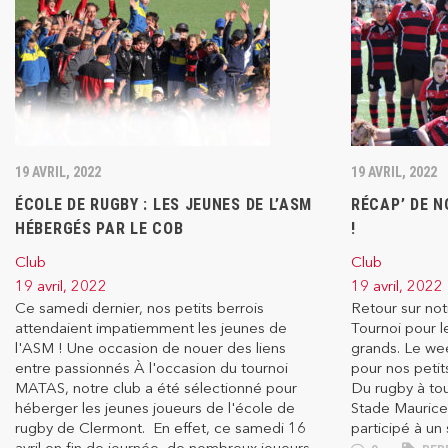
19 AVRIL, 2022
19 AVRIL, 2022
ÉCOLE DE RUGBY : LES JEUNES DE L’ASM
RÉCAP’ DE N
HÉBERGÉS PAR LE COB
!
Club
Club
19 avril, 2022
19 avril, 2022
Ce samedi dernier, nos petits berrois
Retour sur n
attendaient impatiemment les jeunes de
Tournoi pour l
l'ASM ! Une occasion de nouer des liens
grands. Le wee
entre passionnés À l'occasion du tournoi
pour nos petit
MATAS, notre club a été sélectionné pour
Du rugby à tou
héberger les jeunes joueurs de l'école de
Stade Maurice
rugby de Clermont. En effet, ce samedi 16
participé à un 
avril en fin de journée, de nombreux joueurs...