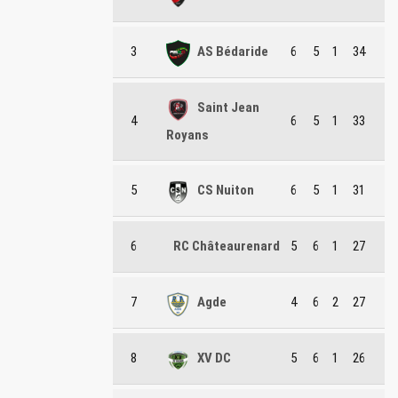
3
AS Bédaride
6
5
1
34
Saint Jean
4
6
5
1
33
Royans
5
CS Nuiton
6
5
1
31
6
RC Châteaurenard
5
6
1
27
7
Agde
4
6
2
27
8
XV DC
5
6
1
26