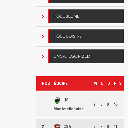
PÔLE JEUNE
PÔLE LOISIRS
UNCATEGORIZED
POS
ÉQUIPE
W
L
D
PTS
US
1
9
3
0
45
Montmelianaise
2
CSA
9
3
0
41