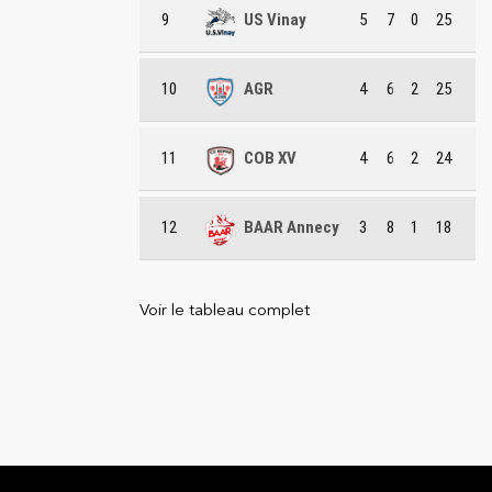
9
US Vinay
5
7
0
25
10
AGR
4
6
2
25
11
COB XV
4
6
2
24
12
BAAR Annecy
3
8
1
18
Voir le tableau complet