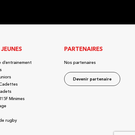
 JEUNES
PARTENAIRES
 d’entrainement
Nos partenaires
s
uniors
Devenir partenaire
Cadettes
adets
15F Minimes
age
de rugby