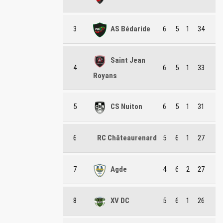
3
AS Bédaride
6
5
1
34
Saint Jean
4
6
5
1
33
Royans
5
CS Nuiton
6
5
1
31
6
RC Châteaurenard
5
6
1
27
7
Agde
4
6
2
27
8
XV DC
5
6
1
26