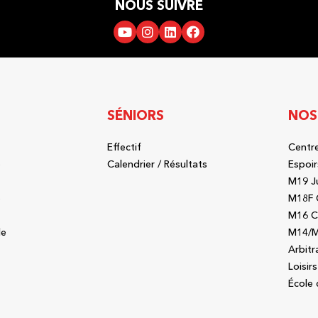
NOUS SUIVRE
SÉNIORS
NOS
Effectif
Centre
b
Calendrier / Résultats
Espoir
M19 J
b
M18F 
M16 C
le
M14/M
Arbitr
Loisirs
École 