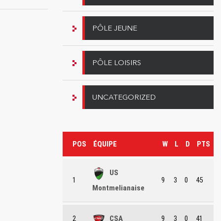
PÔLE JEUNE
PÔLE LOISIRS
UNCATEGORIZED
POS
ÉQUIPE
W
L
D
PTS
US
1
9
3
0
45
Montmelianaise
2
CSA
9
3
0
41