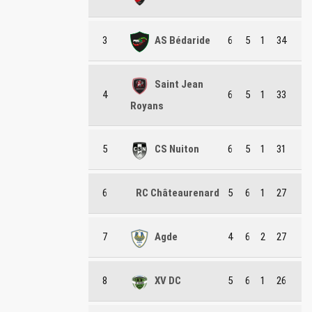
3
AS Bédaride
6
5
1
34
Saint Jean
4
6
5
1
33
Royans
5
CS Nuiton
6
5
1
31
6
RC Châteaurenard
5
6
1
27
7
Agde
4
6
2
27
8
XV DC
5
6
1
26