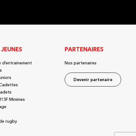
 JEUNES
PARTENAIRES
 d’entrainement
Nos partenaires
s
uniors
Devenir partenaire
Cadettes
adets
15F Minimes
age
de rugby