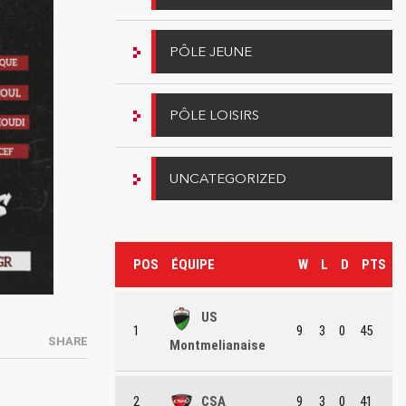
PÔLE JEUNE
PÔLE LOISIRS
UNCATEGORIZED
POS
ÉQUIPE
W
L
D
PTS
US
1
9
3
0
45
SHARE
Montmelianaise
2
CSA
9
3
0
41