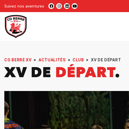
Suivez nos aventures
CO BERRE XV
>
ACTUALITÉS
>
CLUB
>
XV DE DÉPART
XV DE
DÉPART