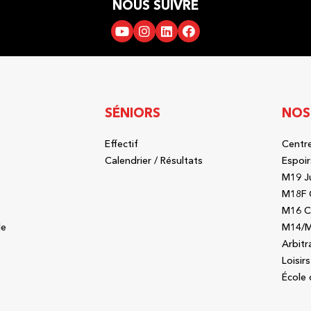
NOUS SUIVRE
SÉNIORS
NOS
Effectif
Centre
b
Calendrier / Résultats
Espoir
M19 J
b
M18F 
M16 C
le
M14/M
Arbitr
Loisirs
École 