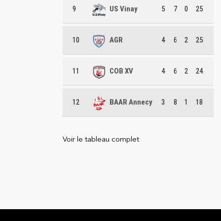
9
US Vinay
5
7
0
25
10
AGR
4
6
2
25
11
COB XV
4
6
2
24
12
BAAR Annecy
3
8
1
18
Voir le tableau complet