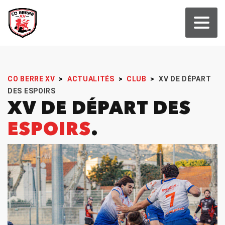
CO BERRE XV
>
ACTUALITÉS
>
CLUB
>
XV DE DÉPART
DES ESPOIRS
XV DE DÉPART DES
ESPOIRS