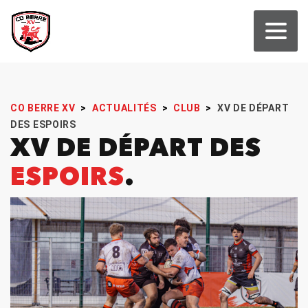
CO BERRE XV
>
ACTUALITÉS
>
CLUB
>
XV DE DÉPART
DES ESPOIRS
XV DE DÉPART DES
ESPOIRS